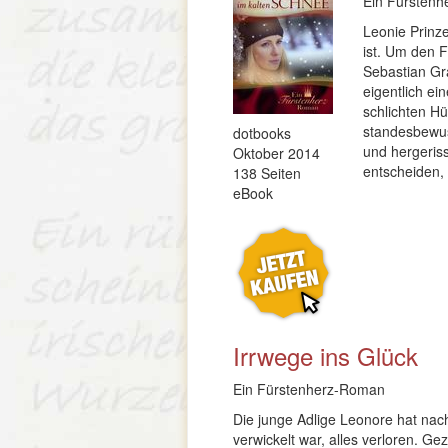
Ein Fürsten
Leonie Prinze
ist. Um den Fa
Sebastian Gra
eigentlich ei
schlichten Hü
standesbewus
dotbooks
und hergeris
Oktober 2014
entscheiden,
138 Seiten
eBook
Irrwege ins Glück
Ein Fürstenherz-Roman
Die junge Adlige Leonore hat nach
verwickelt war, alles verloren. Ge