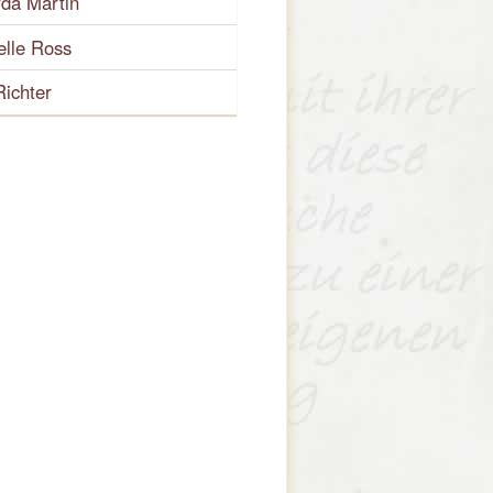
rda Martin
elle Ross
Richter