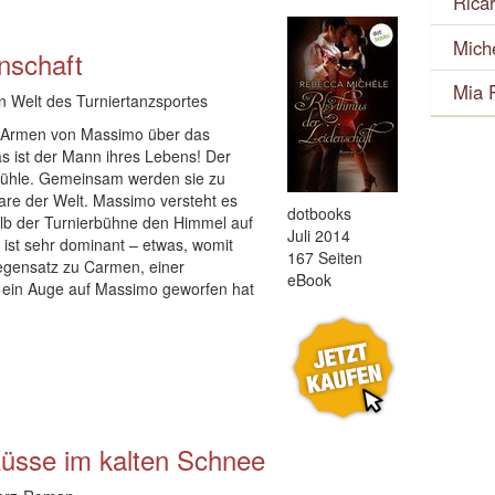
Rica
Mich
nschaft
Mia 
n Welt des Turniertanzsportes
n Armen von Massimo über das
as ist der Mann ihres Lebens! Der
Gefühle. Gemeinsam werden sie zu
are der Welt. Massimo versteht es
dotbooks
alb der Turnierbühne den Himmel auf
Juli 2014
ist sehr dominant – etwas, womit
167 Seiten
egensatz zu Carmen, einer
eBook
e ein Auge auf Massimo geworfen hat
üsse im kalten Schnee