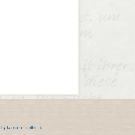
e by
kaelberer-online.de