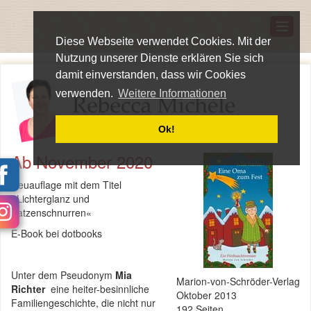
Diese Webseite verwendet Cookies. Mit der
Nutzung unserer Dienste erklären Sie sich
damit einverstanden, dass wir Cookies
verwenden.
Weitere Informationen
Ok!
Ab November 2020
Neuauflage mit dem Titel
»Lichterglanz und
Katzenschnurren«
E-Book bei dotbooks
Unter dem Pseudonym
Mia
Marion-von-Schröder-Verlag
Richter
eine heiter-besinnliche
Oktober 2013
Familiengeschichte, die nicht nur
192 Seiten